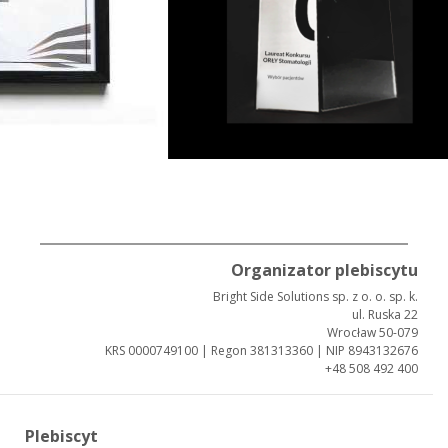
Organizator plebiscytu
Bright Side Solutions sp. z o. o. sp. k.
ul. Ruska 22
Wrocław 50-079
KRS 0000749100 | Regon 381313360 | NIP 8943132676
+48 508 492 400
Plebiscyt