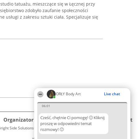
tudio tatuażu, mieszczące się w Łęcznej przy
edsiębiorstwo zdobyło zaufanie społeczności
e usługi z zakresu sztuki ciała. Specjalizuje się
ORŁY Body Art
Live chat
06:01
Cześć, chętnie Ci pomogę! 🙂 Kliknij
Organizator plebiscytu
Plebiscyt
Kontakt
proszę w odpowiedni temat
right Side Solutions sp. z o. o. sp. k.
Laureaci
rozmowy! 🙂
Kontakt
ul. Ruska 22
Lista