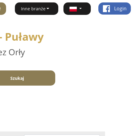
ę
Login
Inne branże
 - Puławy
ez Orły
Szukaj