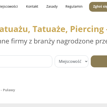
iejscowości
Kontakt
Zasady
Regulamin
Zgłoś si
atuażu, Tatuaże, Piercing
nne firmy z branży nagrodzone prz
g - Puławy