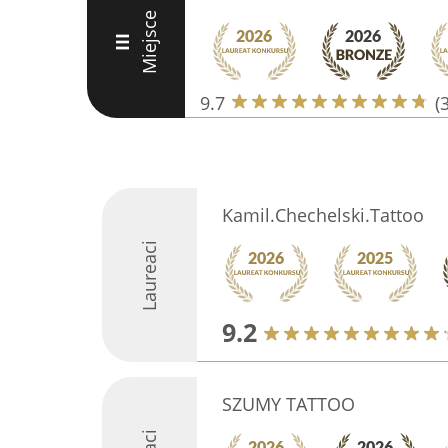
Miejsce
III
9.7
(
Kamil.Chechelski.Tattoo
Laureaci
9.2
SZUMY TATTOO