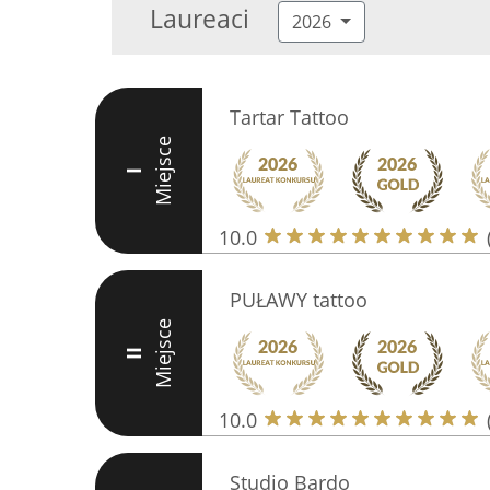
Laureaci
2026
Tartar Tattoo
Miejsce
I
10.0
PUŁAWY tattoo
Miejsce
II
10.0
Studio Bardo