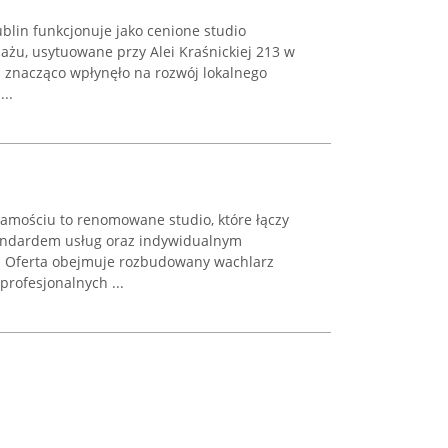
ublin funkcjonuje jako cenione studio
uażu, usytuowane przy Alei Kraśnickiej 213 w
ci znacząco wpłynęło na rozwój lokalnego
..
amościu to renomowane studio, które łączy
tandardem usług oraz indywidualnym
a. Oferta obejmuje rozbudowany wachlarz
profesjonalnych ...