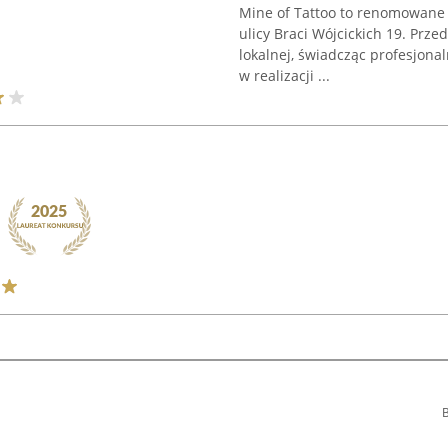
Mine of Tattoo to renomowane s
ulicy Braci Wójcickich 19. Prz
lokalnej, świadcząc profesjonaln
w realizacji ...
B