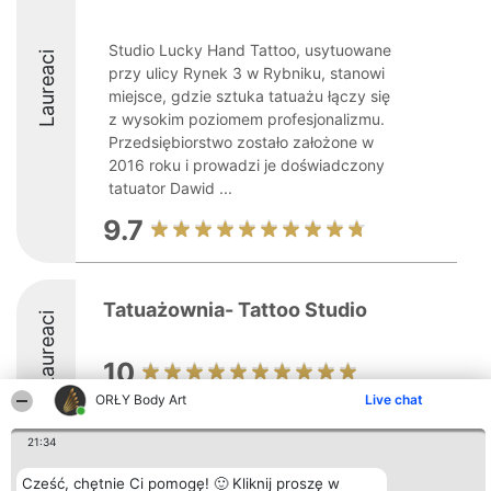
Studio Lucky Hand Tattoo, usytuowane
Laureaci
przy ulicy Rynek 3 w Rybniku, stanowi
miejsce, gdzie sztuka tatuażu łączy się
z wysokim poziomem profesjonalizmu.
Przedsiębiorstwo zostało założone w
2016 roku i prowadzi je doświadczony
tatuator Dawid ...
9.7
Tatuażownia- Tattoo Studio
Laureaci
10
ORŁY Body Art
Live chat
21:34
Organizator plebiscytu
Plebiscyt
Kontakt
Cześć, chętnie Ci pomogę! 🙂 Kliknij proszę w