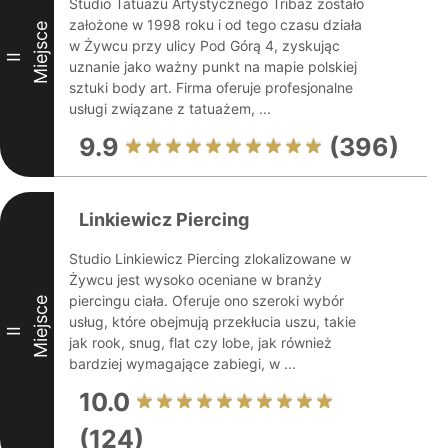
Studio Tatuażu Artystycznego Tribaz zostało
założone w 1998 roku i od tego czasu działa
Miejsce
w Żywcu przy ulicy Pod Górą 4, zyskując
II
uznanie jako ważny punkt na mapie polskiej
sztuki body art. Firma oferuje profesjonalne
usługi związane z tatuażem, ...
9.9
(396)
Linkiewicz Piercing
Studio Linkiewicz Piercing zlokalizowane w
Żywcu jest wysoko oceniane w branży
piercingu ciała. Oferuje ono szeroki wybór
Miejsce
usług, które obejmują przekłucia uszu, takie
II
jak rook, snug, flat czy lobe, jak również
bardziej wymagające zabiegi, w ...
10.0
(124)