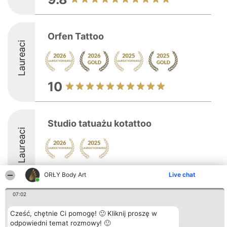
Orfen Tattoo
Laureaci
10
Studio tatuażu kotattoo
Laureaci
8.7
ORŁY Body Art
Live chat
07:02
Organizator plebiscytu
Plebiscyt
Kontakt
Cześć, chętnie Ci pomogę! 🙂 Kliknij proszę w
Bright Side Solutions sp. z o.
Laureaci
Kontakt
odpowiedni temat rozmowy! 🙂
o. sp. k.
Lista