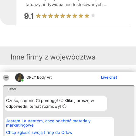
tatuaży, indywidualnie dostosowanych ...
9.1
Inne firmy z województwa
Organizator plebiscytu
ORŁY Body Art
Plebiscyt
Kontakt
Live chat
Bright Side Solutions sp. z o.
Laureaci
Kontakt
o. sp. k.
Lista
04:59
ul. Ruska 22
wszystkich
Wrocław 50-079
Laureatów
KRS 0000749100 | Regon
Cześć, chętnie Ci pomogę! 🙂 Kliknij proszę w
Zasady
381313360 | NIP 8943132676
Regulamin
odpowiedni temat rozmowy! 🙂
+48 508 492 400
Polityka
Prywatności
Jestem Laureatem, chcę odebrać materiały
marketingowe
Chcę zgłosić swoją firmę do Orłów