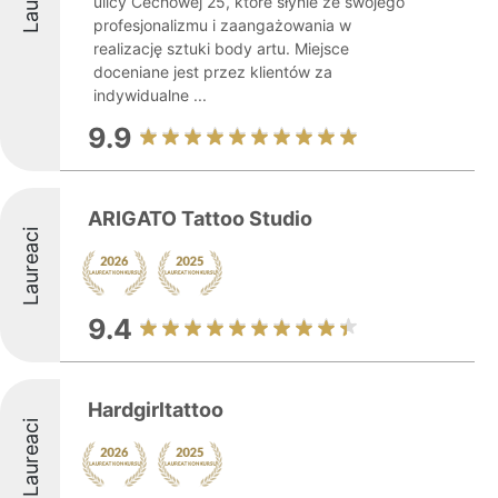
ulicy Cechowej 25, które słynie ze swojego
profesjonalizmu i zaangażowania w
realizację sztuki body artu. Miejsce
doceniane jest przez klientów za
indywidualne ...
9.9
ARIGATO Tattoo Studio
Laureaci
9.4
Hardgirltattoo
Laureaci