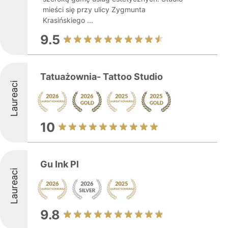
mieści się przy ulicy Zygmunta
Krasińskiego ...
9.5
Tatuażownia- Tattoo Studio
Laureaci
10
Gu Ink Pl
Laureaci
9.8