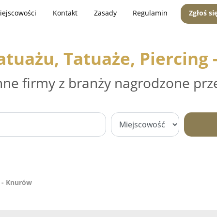
iejscowości
Kontakt
Zasady
Regulamin
Zgłoś si
atuażu, Tatuaże, Piercing
nne firmy z branży nagrodzone prz
g - Knurów