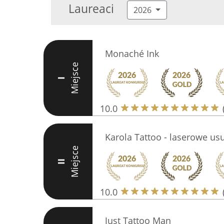
Laureaci
2026
Monaché Ink
Miejsce
I
10.0
Karola Tattoo - laserowe us
Miejsce
II
10.0
Just Tattoo Man