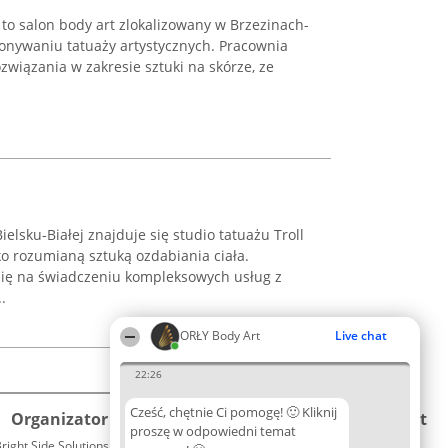
to salon body art zlokalizowany w Brzezinach-
ykonywaniu tatuaży artystycznych. Pracownia
związania w zakresie sztuki na skórze, ze
ielsku-Białej znajduje się studio tatuażu Troll
ko rozumianą sztuką ozdabiania ciała.
się na świadczeniu kompleksowych usług z
.
ORŁY Body Art
Live chat
22:26
Cześć, chętnie Ci pomogę! 🙂 Kliknij
Organizator plebiscytu
Plebiscyt
Kontakt
proszę w odpowiedni temat
right Side Solutions sp. z o. o. sp. k.
Laureaci