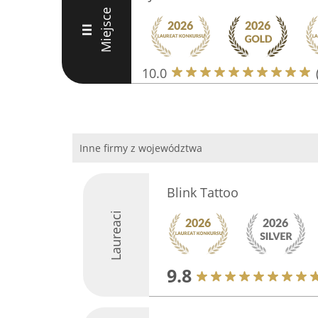
Miejsce
III
10.0
Inne firmy z województwa
Blink Tattoo
Laureaci
9.8