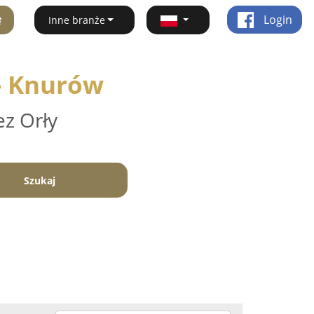
ę
Login
Inne branże
 - Knurów
ez Orły
Szukaj