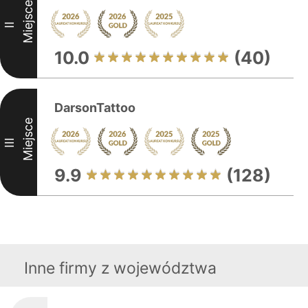
Miejsce
II
10.0
(40)
DarsonTattoo
Miejsce
III
9.9
(128)
Inne firmy z województwa