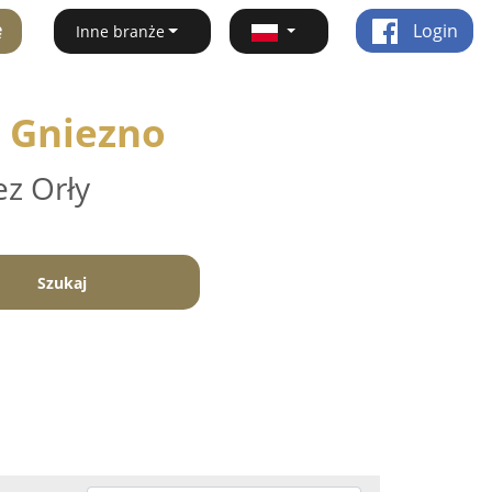
ę
Login
Inne branże
- Gniezno
ez Orły
Szukaj