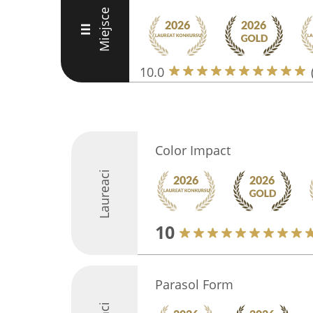
Miejsce
III
10.0
Color Impact
Laureaci
10
Parasol Form