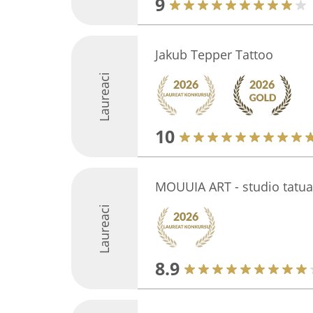
9
Jakub Tepper Tattoo
Laureaci
10
MOUUIA ART - studio tatu
Laureaci
8.9