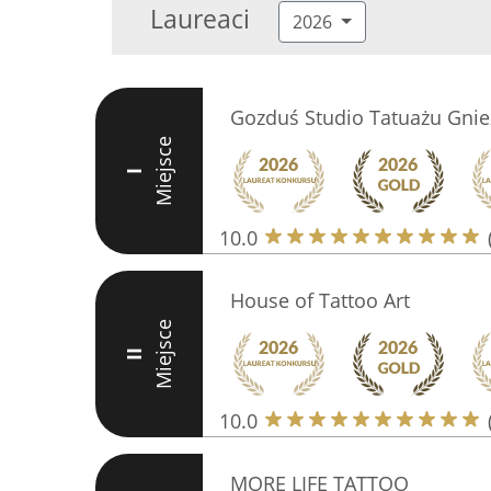
Laureaci
2026
Gozduś Studio Tatuażu Gni
Miejsce
I
10.0
House of Tattoo Art
Miejsce
II
10.0
MORE LIFE TATTOO