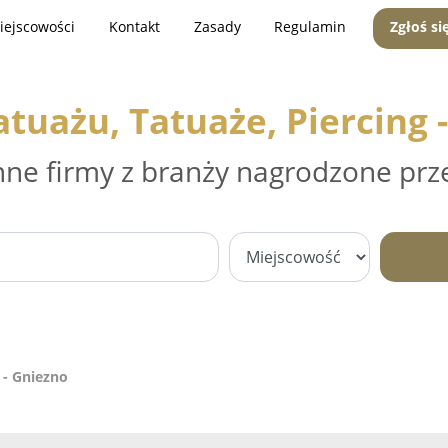
iejscowości
Kontakt
Zasady
Regulamin
Zgłoś si
atuażu, Tatuaże, Piercing 
nne firmy z branży nagrodzone prz
 - Gniezno