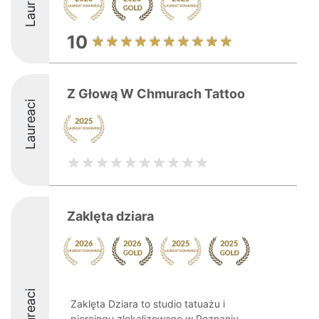
Laureaci
10
Z Głową W Chmurach Tattoo
Laureaci
Zaklęta dziara
Laureaci
Zaklęta Dziara to studio tatuażu i
piercingu zlokalizowane w Poznaniu