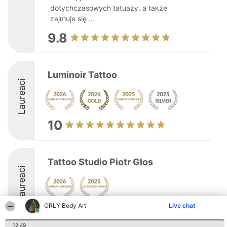
dotychczasowych tatuaży, a także
zajmuje się ...
9.8
Luminoir Tattoo
Laureaci
10
Tattoo Studio Piotr Głos
Laureaci
ORŁY Body Art
Live chat
8.8
12:49