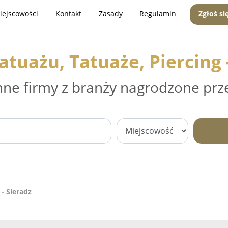
iejscowości
Kontakt
Zasady
Regulamin
Zgłoś si
atuażu, Tatuaże, Piercing 
nne firmy z branży nagrodzone prz
 - Sieradz