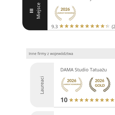
Miejsce
III
9.3
(
Inne firmy z województwa
DAMA Studio Tatuażu
Laureaci
10