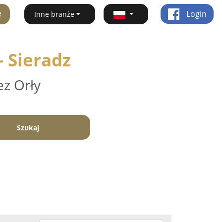
ę
Login
Inne branże
- Sieradz
ez Orły
Szukaj