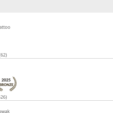
attoo
(62)
526)
Nowak