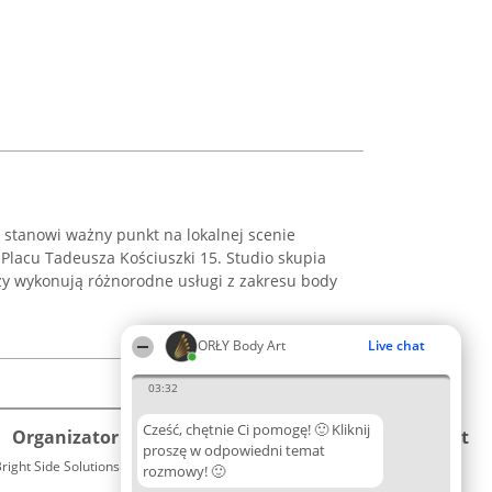
 stanowi ważny punkt na lokalnej scenie
y Placu Tadeusza Kościuszki 15. Studio skupia
zy wykonują różnorodne usługi z zakresu body
ORŁY Body Art
Live chat
03:32
Cześć, chętnie Ci pomogę! 🙂 Kliknij
Organizator plebiscytu
Plebiscyt
Kontakt
proszę w odpowiedni temat
right Side Solutions sp. z o. o. sp. k.
Laureaci
rozmowy! 🙂
Kontakt
ul. Ruska 22
Lista