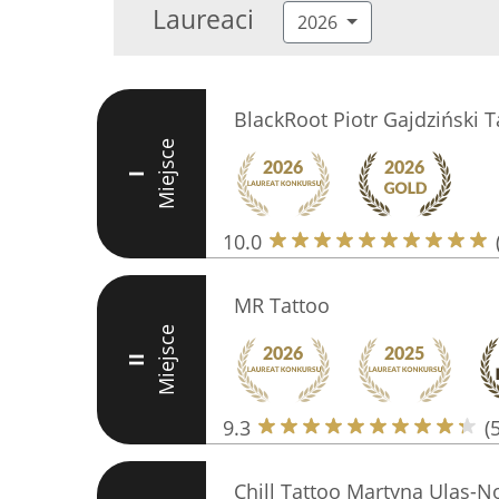
Laureaci
2026
BlackRoot Piotr Gajdziński T
Miejsce
I
10.0
MR Tattoo
Miejsce
II
9.3
(
Chill Tattoo Martyna Ulas-