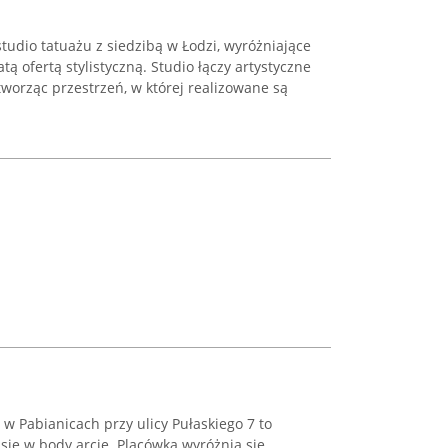
tudio tatuażu z siedzibą w Łodzi, wyróżniające
ą ofertą stylistyczną. Studio łączy artystyczne
worząc przestrzeń, w której realizowane są
 w Pabianicach przy ulicy Pułaskiego 7 to
 się w body arcie. Placówka wyróżnia się