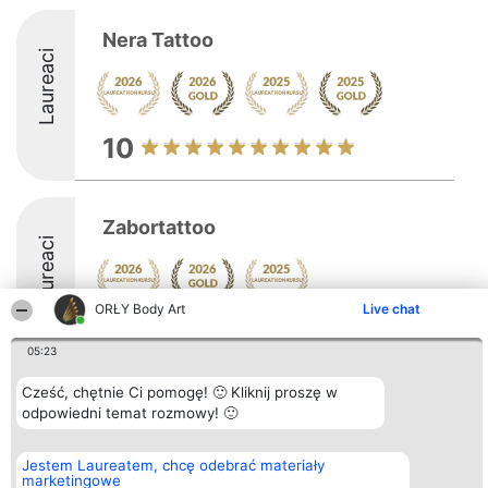
Nera Tattoo
Laureaci
10
Zabortattoo
Laureaci
ORŁY Body Art
Live chat
10
05:23
Cześć, chętnie Ci pomogę! 🙂 Kliknij proszę w
Organizator plebiscytu
Plebiscyt
Kontakt
odpowiedni temat rozmowy! 🙂
Bright Side Solutions sp. z o.
Laureaci
Kontakt
o. sp. k.
Lista
ul. Ruska 22
wszystkich
Jestem Laureatem, chcę odebrać materiały
Wrocław 50-079
Laureatów
marketingowe