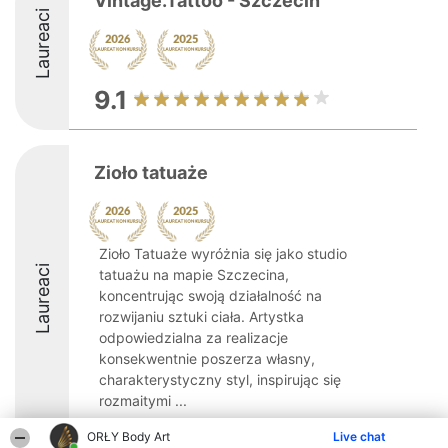
Vintage.Tattoo - Szczecin
Laureaci
9.1
Zioło tatuaże
Zioło Tatuaże wyróżnia się jako studio
Laureaci
tatuażu na mapie Szczecina,
koncentrując swoją działalność na
rozwijaniu sztuki ciała. Artystka
odpowiedzialna za realizacje
konsekwentnie poszerza własny,
charakterystyczny styl, inspirując się
rozmaitymi ...
8.7
ORŁY Body Art
Live chat