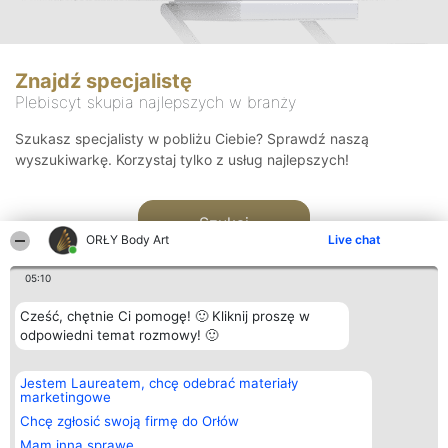
Znajdź specjalistę
Plebiscyt skupia najlepszych w branży
Szukasz specjalisty w pobliżu Ciebie? Sprawdź naszą
wyszukiwarkę. Korzystaj tylko z usług najlepszych!
Szukaj
ORŁY Body Art
Live chat
05:10
Cześć, chętnie Ci pomogę! 🙂 Kliknij proszę w
odpowiedni temat rozmowy! 🙂
Organizator plebiscytu
Plebiscyt
Kontakt
Jestem Laureatem, chcę odebrać materiały
Bright Side Solutions sp. z o.
Laureaci
Kontakt
marketingowe
o. sp. k.
Lista
ul. Ruska 22
wszystkich
Chcę zgłosić swoją firmę do Orłów
Wrocław 50-079
Laureatów
Mam inną sprawę
KRS 0000749100 | Regon
Zasady