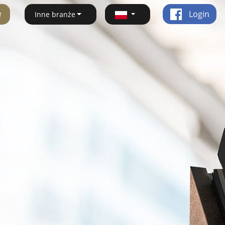
ę
Login
Inne branże