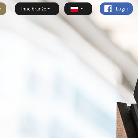
ę
Login
Inne branże