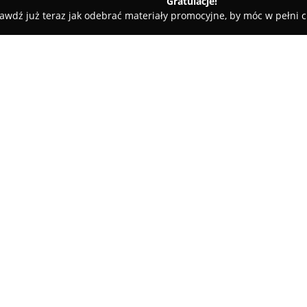
Gratulacje!
awdź już teraz jak odebrać materiały promocyjne, by móc w pełni c
 - Kraków
empire_of_ink_krakow
O firmie:
W centrum Krakowa, przy ulicy
studio tatuażu oraz piercingu
zespół kreatywnych i zaangażow
doświadczenie w dziedzinie bod
wzorów na skórze. Studio wyróż
atmosfera. Artyści z dbałością 
oferując szeroką gamę stylów —
realistyczne portrety, aż po gr
Studio zapewnia klientom możli
dostosowanych do osobistych pr