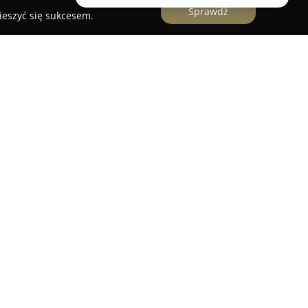
Sprawdź
ieszyć się sukcesem.
 Kremerowskiej 14, znajduje się nowoczesne
Empire of Ink
. Pracownia została założona przez
anych przyjaciół, którzy posiadają bogate
y art i specjalizują się w tworzeniu unikatowych
nia profesjonalne podejście oraz przyjazna
o każdy detal realizują różnorodne projekty,
 od finezyjnych tatuaży fineline, przez
aficzne czy neotradycyjne kompozycje.
wość realizacji indywidualnych projektów,
eferencji. Różnorodność stylistyczna oraz