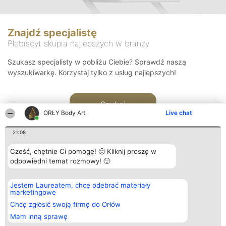
Znajdź specjalistę
Plebiscyt skupia najlepszych w branży
Szukasz specjalisty w pobliżu Ciebie? Sprawdź naszą
wyszukiwarkę. Korzystaj tylko z usług najlepszych!
Szukaj
ORŁY Body Art
Live chat
21:08
Cześć, chętnie Ci pomogę! 🙂 Kliknij proszę w
odpowiedni temat rozmowy! 🙂
Organizator plebiscytu
Plebiscyt
Kontakt
Jestem Laureatem, chcę odebrać materiały
Bright Side Solutions sp. z o.
Laureaci
Kontakt
marketingowe
o. sp. k.
Lista
ul. Ruska 22
wszystkich
Chcę zgłosić swoją firmę do Orłów
Wrocław 50-079
Laureatów
Mam inną sprawę
KRS 0000749100 | Regon
Zasady
381313360 | NIP 8943132676
Regulamin