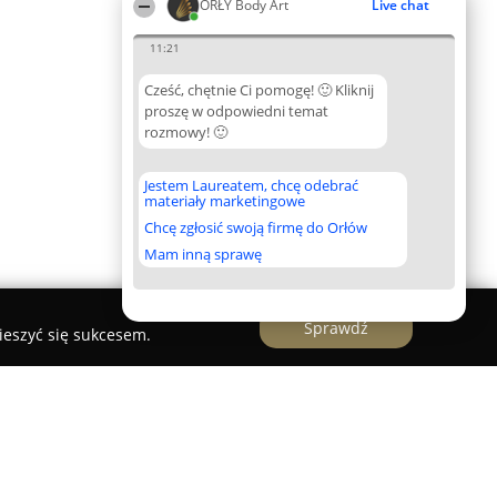
ORŁY Body Art
Live chat
11:21
Cześć, chętnie Ci pomogę! 🙂 Kliknij
proszę w odpowiedni temat
rozmowy! 🙂
Jestem Laureatem, chcę odebrać
materiały marketingowe
Chcę zgłosić swoją firmę do Orłów
Mam inną sprawę
Sprawdź
ieszyć się sukcesem.