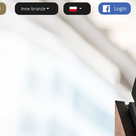
ę
Login
Inne branże