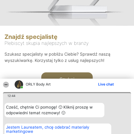
Znajdź specjalistę
Plebiscyt skupia najlepszych w branży
Szukasz specjalisty w pobliżu Ciebie? Sprawdź naszą
wyszukiwarkę. Korzystaj tylko z usług najlepszych!
Szukaj
ORŁY Body Art
Live chat
12:44
Cześć, chętnie Ci pomogę! 🙂 Kliknij proszę w
odpowiedni temat rozmowy! 🙂
Organizator plebiscytu
Plebiscyt
Kontakt
Jestem Laureatem, chcę odebrać materiały
Bright Side Solutions sp. z o.
Laureaci
Kontakt
marketingowe
o. sp. k.
Lista