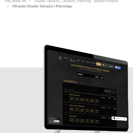
Orły Body Art
Studia Tatuażu, Tatuaże, Piercing - powiat kłodzki
Hirundo Studio Tatuażu i Piercingu