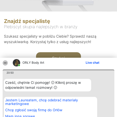
Znajdź specjalistę
Plebiscyt skupia najlepszych w branży
Szukasz specjalisty w pobliżu Ciebie? Sprawdź naszą
wyszukiwarkę. Korzystaj tylko z usług najlepszych!
Szukaj
ORŁY Body Art
Live chat
20:50
Cześć, chętnie Ci pomogę! 🙂 Kliknij proszę w
odpowiedni temat rozmowy! 🙂
Organizator plebiscytu
Plebiscyt
Kontakt
Jestem Laureatem, chcę odebrać materiały
Bright Side Solutions sp. z o.
Laureaci
Kontakt
marketingowe
o. sp. k.
Lista
ul. Ruska 22
wszystkich
Chcę zgłosić swoją firmę do Orłów
Wrocław 50-079
Laureatów
Mam inną sprawę
KRS 0000749100 | Regon
Zasady