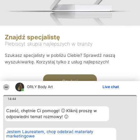
Znajdź specjalistę
Plebiscyt skupia najlepszych w branży
Szukasz specjalisty w pobliżu Ciebie? Sprawdź naszą
wyszukiwarkę. Korzystaj tylko z usług najlepszych!
Szukaj
ORŁY Body Art
Live chat
14:44
Cześć, chętnie Ci pomogę! 🙂 Kliknij proszę w
odpowiedni temat rozmowy! 🙂
Organizator plebiscytu
Plebiscyt
Kontakt
Jestem Laureatem, chcę odebrać materiały
Bright Side Solutions sp. z o.
Laureaci
Kontakt
marketingowe
o. sp. k.
Lista