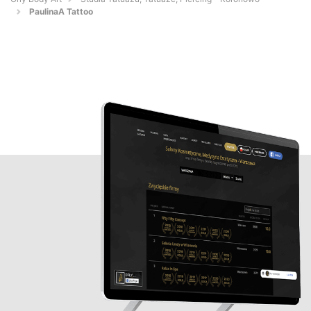
PaulinaA Tattoo