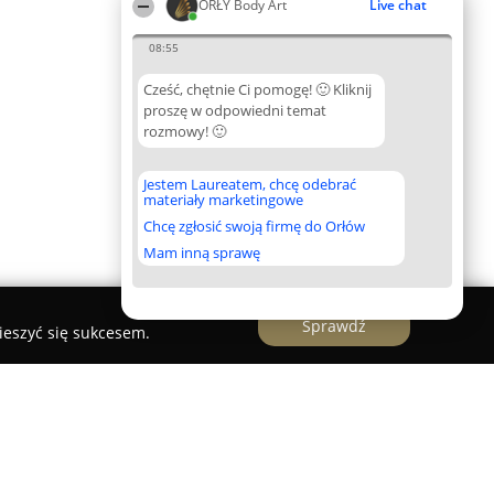
ORŁY Body Art
Live chat
08:55
Cześć, chętnie Ci pomogę! 🙂 Kliknij
proszę w odpowiedni temat
rozmowy! 🙂
Jestem Laureatem, chcę odebrać
materiały marketingowe
Chcę zgłosić swoją firmę do Orłów
Mam inną sprawę
Sprawdź
ieszyć się sukcesem.