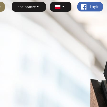
ę
Login
Inne branże