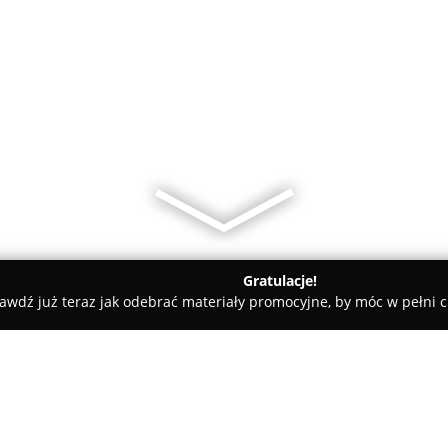
Gratulacje!
awdź już teraz jak odebrać materiały promocyjne, by móc w pełni c
 - Choszczno
Studio tatuażu tattootwob