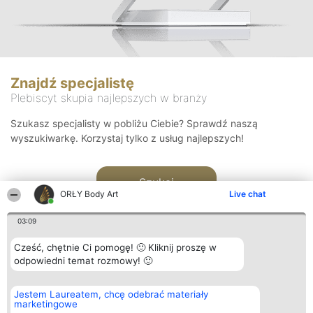
Znajdź specjalistę
Plebiscyt skupia najlepszych w branży
Szukasz specjalisty w pobliżu Ciebie? Sprawdź naszą
wyszukiwarkę. Korzystaj tylko z usług najlepszych!
Szukaj
ORŁY Body Art
Live chat
03:09
Cześć, chętnie Ci pomogę! 🙂 Kliknij proszę w
odpowiedni temat rozmowy! 🙂
Organizator plebiscytu
Plebiscyt
Kontakt
Jestem Laureatem, chcę odebrać materiały
Bright Side Solutions sp. z o.
Laureaci
Kontakt
marketingowe
o. sp. k.
Lista