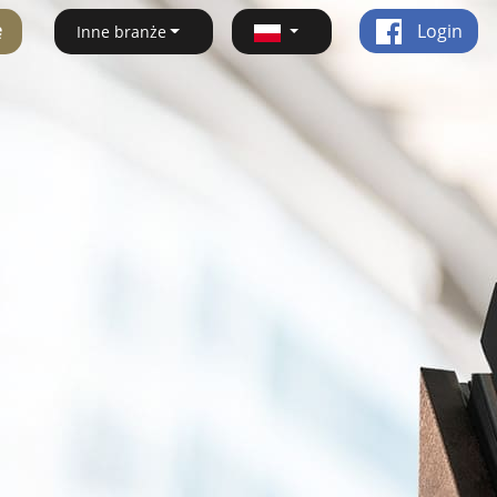
ę
Login
Inne branże