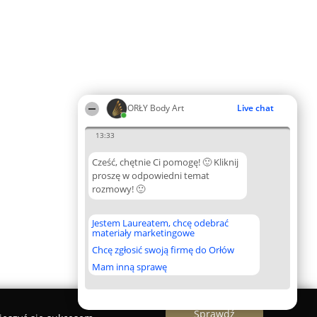
ORŁY Body Art
Live chat
13:33
Cześć, chętnie Ci pomogę! 🙂 Kliknij
proszę w odpowiedni temat
rozmowy! 🙂
Jestem Laureatem, chcę odebrać
materiały marketingowe
Chcę zgłosić swoją firmę do Orłów
Mam inną sprawę
Sprawdź