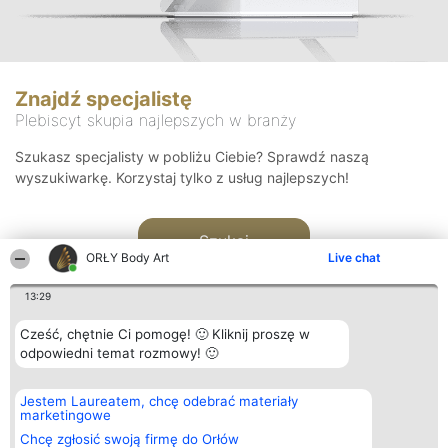
Znajdź specjalistę
Plebiscyt skupia najlepszych w branży
Szukasz specjalisty w pobliżu Ciebie? Sprawdź naszą
wyszukiwarkę. Korzystaj tylko z usług najlepszych!
Szukaj
ORŁY Body Art
Live chat
13:29
Cześć, chętnie Ci pomogę! 🙂 Kliknij proszę w
odpowiedni temat rozmowy! 🙂
Organizator plebiscytu
Plebiscyt
Kontakt
Jestem Laureatem, chcę odebrać materiały
Bright Side Solutions sp. z o.
Laureaci
Kontakt
marketingowe
o. sp. k.
Lista
ul. Ruska 22
wszystkich
Chcę zgłosić swoją firmę do Orłów
Wrocław 50-079
Laureatów