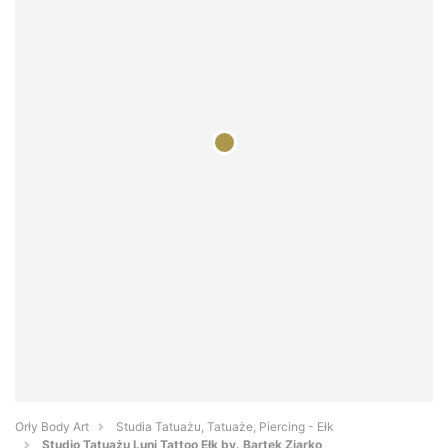
Orły Body Art
Studia Tatuażu, Tatuaże, Piercing - Ełk
Studio Tatuażu Luni Tattoo Ełk by. Bartek Ziarko