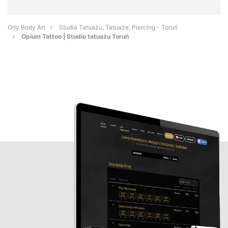
Orły Body Art
Studia Tatuażu, Tatuaże, Piercing - Toruń
Opium Tattoo | Studio tatuażu Toruń