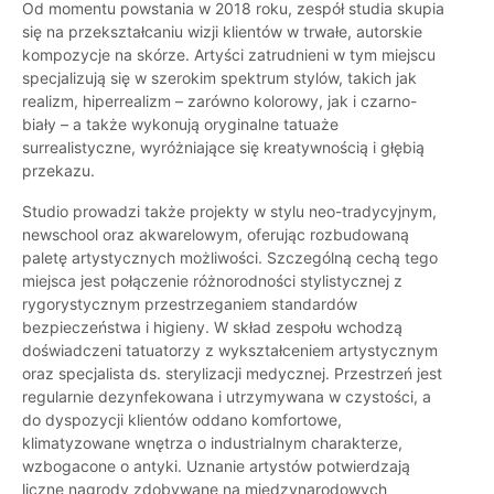
Od momentu powstania w 2018 roku, zespół studia skupia
się na przekształcaniu wizji klientów w trwałe, autorskie
kompozycje na skórze. Artyści zatrudnieni w tym miejscu
specjalizują się w szerokim spektrum stylów, takich jak
realizm, hiperrealizm – zarówno kolorowy, jak i czarno-
biały – a także wykonują oryginalne tatuaże
surrealistyczne, wyróżniające się kreatywnością i głębią
przekazu.
Studio prowadzi także projekty w stylu neo-tradycyjnym,
newschool oraz akwarelowym, oferując rozbudowaną
paletę artystycznych możliwości. Szczególną cechą tego
miejsca jest połączenie różnorodności stylistycznej z
rygorystycznym przestrzeganiem standardów
bezpieczeństwa i higieny. W skład zespołu wchodzą
doświadczeni tatuatorzy z wykształceniem artystycznym
oraz specjalista ds. sterylizacji medycznej. Przestrzeń jest
regularnie dezynfekowana i utrzymywana w czystości, a
do dyspozycji klientów oddano komfortowe,
klimatyzowane wnętrza o industrialnym charakterze,
wzbogacone o antyki. Uznanie artystów potwierdzają
liczne nagrody zdobywane na międzynarodowych