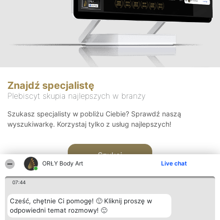
Znajdź specjalistę
Plebiscyt skupia najlepszych w branży
Szukasz specjalisty w pobliżu Ciebie? Sprawdź naszą
wyszukiwarkę. Korzystaj tylko z usług najlepszych!
Szukaj
ORŁY Body Art
Live chat
07:44
Cześć, chętnie Ci pomogę! 🙂 Kliknij proszę w
odpowiedni temat rozmowy! 🙂