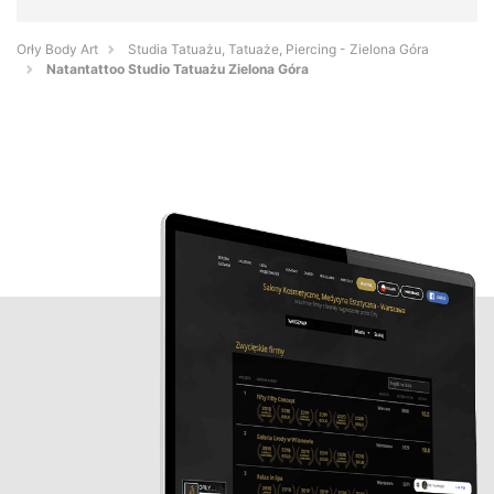
Orły Body Art
Studia Tatuażu, Tatuaże, Piercing - Zielona Góra
Natantattoo Studio Tatuażu Zielona Góra