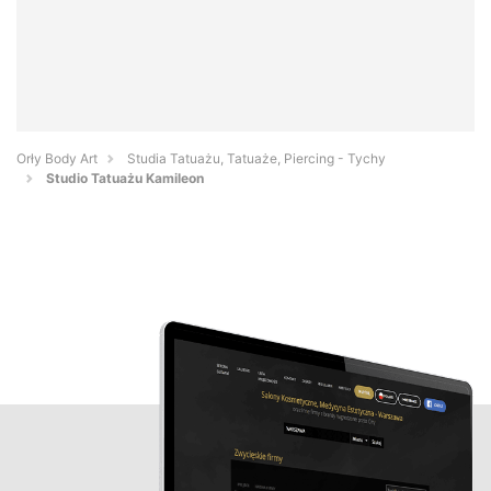
Orły Body Art
Studia Tatuażu, Tatuaże, Piercing - Tychy
Studio Tatuażu Kamileon