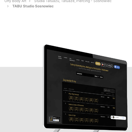
Orły Body Art
Studia Tatuażu, Tatuaże, Piercing - Sosnowiec
TABU Studio Sosnowiec