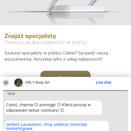
Znajdź specjalistę
Plebiscyt skupia najlepszych w branży
Szukasz specjalisty w pobliżu Ciebie? Sprawdź naszą
wyszukiwarkę. Korzystaj tylko z usług najlepszych!
Szukaj
ORŁY Body Art
Live chat
19:03
Cześć, chętnie Ci pomogę! 🙂 Kliknij proszę w
odpowiedni temat rozmowy! 🙂
Organizator plebiscytu
Plebiscyt
Kontakt
Jestem Laureatem, chcę odebrać materiały
Bright Side Solutions sp. z o.
Laureaci
Kontakt
marketingowe
o. sp. k.
Lista