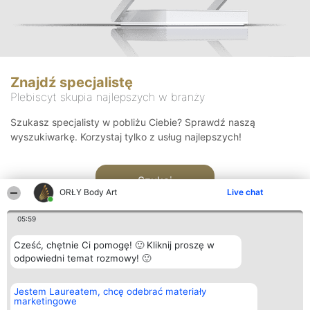
Znajdź specjalistę
Plebiscyt skupia najlepszych w branży
Szukasz specjalisty w pobliżu Ciebie? Sprawdź naszą
wyszukiwarkę. Korzystaj tylko z usług najlepszych!
Szukaj
ORŁY Body Art
Live chat
05:59
Cześć, chętnie Ci pomogę! 🙂 Kliknij proszę w
odpowiedni temat rozmowy! 🙂
Organizator plebiscytu
Plebiscyt
Kontakt
Jestem Laureatem, chcę odebrać materiały
Bright Side Solutions sp. z o.
Laureaci
Kontakt
marketingowe
o. sp. k.
Lista