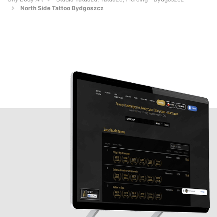
North Side Tattoo Bydgoszcz