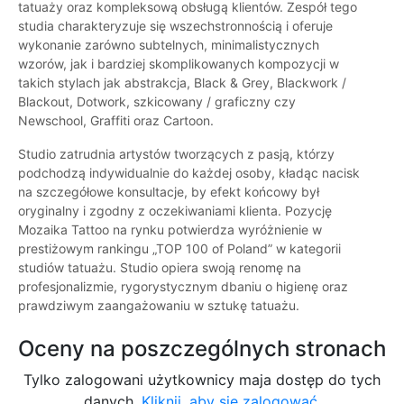
tatuaży oraz kompleksową obsługą klientów. Zespół tego
studia charakteryzuje się wszechstronnością i oferuje
wykonanie zarówno subtelnych, minimalistycznych
wzorów, jak i bardziej skomplikowanych kompozycji w
takich stylach jak abstrakcja, Black & Grey, Blackwork /
Blackout, Dotwork, szkicowany / graficzny czy
Newschool, Graffiti oraz Cartoon.
Studio zatrudnia artystów tworzących z pasją, którzy
podchodzą indywidualnie do każdej osoby, kładąc nacisk
na szczegółowe konsultacje, by efekt końcowy był
oryginalny i zgodny z oczekiwaniami klienta. Pozycję
Mozaika Tattoo na rynku potwierdza wyróżnienie w
prestiżowym rankingu „TOP 100 of Poland” w kategorii
studiów tatuażu. Studio opiera swoją renomę na
profesjonalizmie, rygorystycznym dbaniu o higienę oraz
prawdziwym zaangażowaniu w sztukę tatuażu.
Oceny na poszczególnych stronach
Tylko zalogowani użytkownicy maja dostęp do tych
danych.
Kliknij, aby się zalogować.