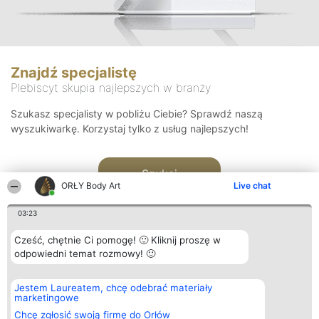
Znajdź specjalistę
Plebiscyt skupia najlepszych w branży
Szukasz specjalisty w pobliżu Ciebie? Sprawdź naszą
wyszukiwarkę. Korzystaj tylko z usług najlepszych!
Szukaj
ORŁY Body Art
Live chat
03:23
Cześć, chętnie Ci pomogę! 🙂 Kliknij proszę w
odpowiedni temat rozmowy! 🙂
Organizator plebiscytu
Plebiscyt
Kontakt
Jestem Laureatem, chcę odebrać materiały
Bright Side Solutions sp. z o.
Laureaci
Kontakt
marketingowe
o. sp. k.
Lista
ul. Ruska 22
wszystkich
Chcę zgłosić swoją firmę do Orłów