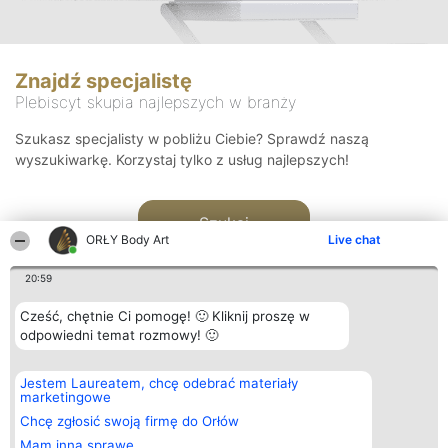
Znajdź specjalistę
Plebiscyt skupia najlepszych w branży
Szukasz specjalisty w pobliżu Ciebie? Sprawdź naszą
wyszukiwarkę. Korzystaj tylko z usług najlepszych!
Szukaj
ORŁY Body Art
Live chat
20:59
Cześć, chętnie Ci pomogę! 🙂 Kliknij proszę w
odpowiedni temat rozmowy! 🙂
Organizator plebiscytu
Plebiscyt
Kontakt
Jestem Laureatem, chcę odebrać materiały
Bright Side Solutions sp. z o.
Laureaci
Kontakt
marketingowe
o. sp. k.
Lista
ul. Ruska 22
wszystkich
Chcę zgłosić swoją firmę do Orłów
Wrocław 50-079
Laureatów
Mam inną sprawę
KRS 0000749100 | Regon
Zasady