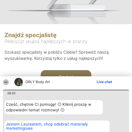
Znajdź specjalistę
Plebiscyt skupia najlepszych w branży
Szukasz specjalisty w pobliżu Ciebie? Sprawdź naszą
wyszukiwarkę. Korzystaj tylko z usług najlepszych!
Szukaj
ORŁY Body Art
Live chat
08:20
Cześć, chętnie Ci pomogę! 🙂 Kliknij proszę w
odpowiedni temat rozmowy! 🙂
Organizator plebiscytu
Plebiscyt
Kontakt
Jestem Laureatem, chcę odebrać materiały
Bright Side Solutions sp. z o.
Laureaci
Kontakt
marketingowe
o. sp. k.
Lista