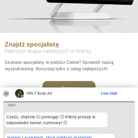
Znajdź specjalistę
Plebiscyt skupia najlepszych w branży
Szukasz specjalisty w pobliżu Ciebie? Sprawdź naszą
wyszukiwarkę. Korzystaj tylko z usług najlepszych!
Szukaj
ORŁY Body Art
Live chat
13:07
Cześć, chętnie Ci pomogę! 🙂 Kliknij proszę w
odpowiedni temat rozmowy! 🙂
Organizator plebiscytu
Plebiscyt
Kontakt
Jestem Laureatem, chcę odebrać materiały
Bright Side Solutions sp. z o.
Laureaci
Kontakt