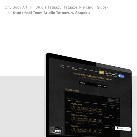
Orły Body Art
Studia Tatuażu, Tatuaże, Piercing - Słupsk
Studziński Team Studio Tatuażu w Słupsku