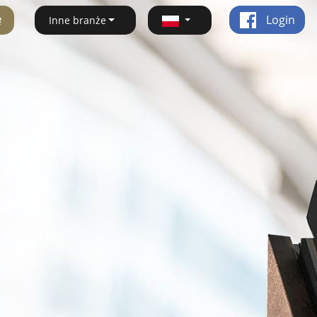
ę
Login
Inne branże