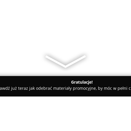
Gratulacje!
awdź już teraz jak odebrać materiały promocyjne, by móc w pełni c
- Leżajsk
Studio Tatuazu Frantatao