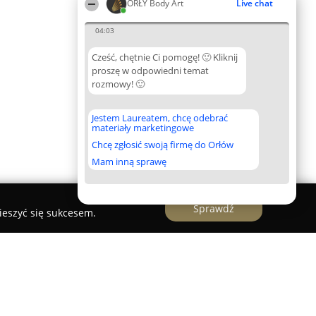
ORŁY Body Art
Live chat
04:03
Cześć, chętnie Ci pomogę! 🙂 Kliknij
proszę w odpowiedni temat
rozmowy! 🙂
Jestem Laureatem, chcę odebrać
materiały marketingowe
Chcę zgłosić swoją firmę do Orłów
Mam inną sprawę
Sprawdź
ieszyć się sukcesem.