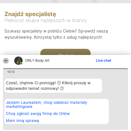
Znajdź specjalistę
Plebiscyt skupia najlepszych w branży
Szukasz specjalisty w pobliżu Ciebie? Sprawdź naszą
wyszukiwarkę. Korzystaj tylko z usług najlepszych!
Szukaj
ORŁY Body Art
Live chat
10:12
Cześć, chętnie Ci pomogę! 🙂 Kliknij proszę w
odpowiedni temat rozmowy! 🙂
Organizator plebiscytu
Plebiscyt
Kontakt
Jestem Laureatem, chcę odebrać materiały
Bright Side Solutions sp. z o.
Laureaci
Kontakt
marketingowe
o. sp. k.
Lista
ul. Ruska 22
wszystkich
Chcę zgłosić swoją firmę do Orłów
Wrocław 50-079
Laureatów
Mam inną sprawę
KRS 0000749100 | Regon
Zasady
381313360 | NIP 8943132676
Regulamin
+48 508 492 400
Polityka