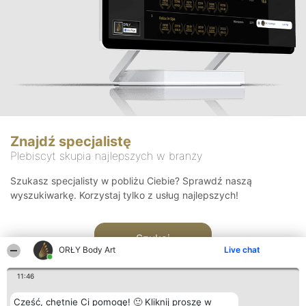
Znajdź specjalistę
Plebiscyt skupia najlepszych w branży
Szukasz specjalisty w pobliżu Ciebie? Sprawdź naszą
wyszukiwarkę. Korzystaj tylko z usług najlepszych!
Szukaj
ORŁY Body Art
Live chat
11:46
Cześć, chętnie Ci pomogę! 🙂 Kliknij proszę w