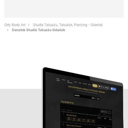
Orły Body Art
Studia Tatuażu, Tatuaże, Piercing - Gdańsk
DanzInk Studio Tatuażu Gdańsk