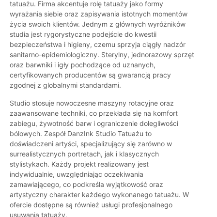
tatuażu. Firma akcentuje rolę tatuaży jako formy
wyrażania siebie oraz zapisywania istotnych momentów
życia swoich klientów. Jednym z głównych wyróżników
studia jest rygorystyczne podejście do kwestii
bezpieczeństwa i higieny, czemu sprzyja ciągły nadzór
sanitarno-epidemiologiczny. Sterylny, jednorazowy sprzęt
oraz barwniki i igły pochodzące od uznanych,
certyfikowanych producentów są gwarancją pracy
zgodnej z globalnymi standardami.
Studio stosuje nowoczesne maszyny rotacyjne oraz
zaawansowane techniki, co przekłada się na komfort
zabiegu, żywotność barw i ograniczenie dolegliwości
bólowych. Zespół DanzInk Studio Tatuażu to
doświadczeni artyści, specjalizujący się zarówno w
surrealistycznych portretach, jak i klasycznych
stylistykach. Każdy projekt realizowany jest
indywidualnie, uwzględniając oczekiwania
zamawiającego, co podkreśla wyjątkowość oraz
artystyczny charakter każdego wykonanego tatuażu. W
ofercie dostępne są również usługi profesjonalnego
usuwania tatuaży.