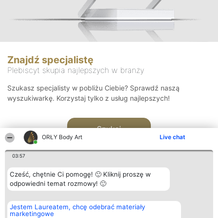
Znajdź specjalistę
Plebiscyt skupia najlepszych w branży
Szukasz specjalisty w pobliżu Ciebie? Sprawdź naszą
wyszukiwarkę. Korzystaj tylko z usług najlepszych!
Szukaj
ORŁY Body Art
Live chat
03:57
Cześć, chętnie Ci pomogę! 🙂 Kliknij proszę w
odpowiedni temat rozmowy! 🙂
Organizator plebiscytu
Plebiscyt
Kontakt
Jestem Laureatem, chcę odebrać materiały
Bright Side Solutions sp. z o.
Laureaci
Kontakt
marketingowe
o. sp. k.
Lista