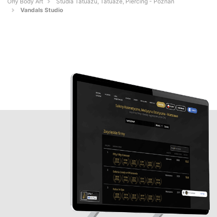
Orły Body Art
Studia Tatuażu, Tatuaże, Piercing - Poznań
Vandals Studio