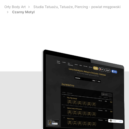
Orły Body Art
Studia Tatuażu, Tatuaże, Piercing - powiat mrągowski
Czarny Motyl