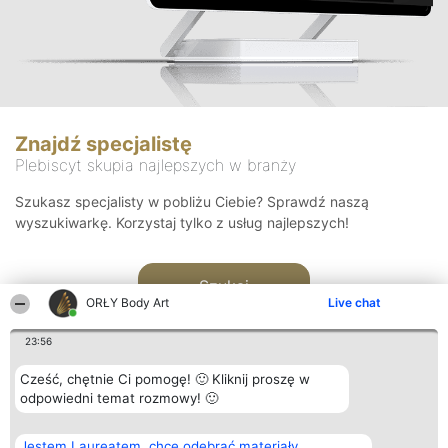
Znajdź specjalistę
Plebiscyt skupia najlepszych w branży
Szukasz specjalisty w pobliżu Ciebie? Sprawdź naszą
wyszukiwarkę. Korzystaj tylko z usług najlepszych!
Szukaj
ORŁY Body Art
Live chat
23:56
Cześć, chętnie Ci pomogę! 🙂 Kliknij proszę w
odpowiedni temat rozmowy! 🙂
Organizator plebiscytu
Plebiscyt
Kontakt
Jestem Laureatem, chcę odebrać materiały
Bright Side Solutions sp. z o.
Laureaci
Kontakt