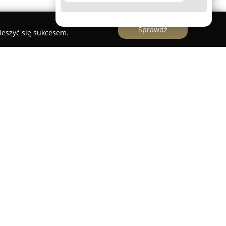
Sprawdź
ieszyć się sukcesem.
rcing
arszawie stanowi uznane miejsce na mapie
wiadczeniu wszechstronnych usług z zakresu
ane przy ulicy Koszykowej 49A/Lu6, studio cieszy
ki indywidualnemu podejściu do każdego klienta
 zespołowi artystów. Specjaliści pracujący w
ętnością realizowania rozmaitych stylów, takich
 etniczne, graffiti oraz precyzyjne napisy. Ich
tom realizację własnych koncepcji i marzeń