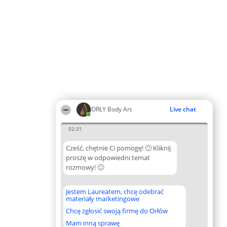
ORŁY Body Art
Live chat
02:31
Cześć, chętnie Ci pomogę! 🙂 Kliknij
proszę w odpowiedni temat
rozmowy! 🙂
Jestem Laureatem, chcę odebrać
materiały marketingowe
Chcę zgłosić swoją firmę do Orłów
Mam inną sprawę