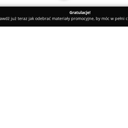
Gratulacje!
awdź już teraz jak odebrać materiały promocyjne, by móc w pełni c
 - Warszawa
Studio Tatuażu JUNIORINK Warszawa Tattoo & Pie
 Tattoo & Piercing
O firmie:
Studio Tatuażu JUNIORINK
w W
stolicy, specjalizując się w ś
tatuażu i piercingu. Zlokalizow
się długoletnim uznaniem dzię
oraz wysoko wykwalifikowanemu
JUNIORINK wyróżniają się umiej
jak portrety realistyczne, wzory
profesjonalizm umożliwia klien
artystycznych.