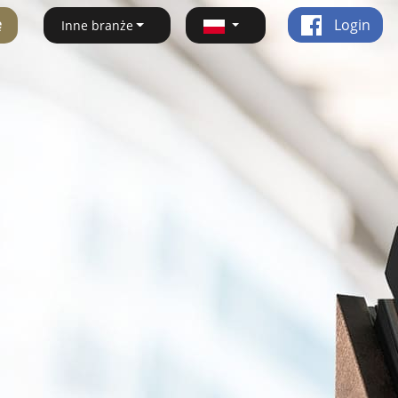
ę
Login
Inne branże