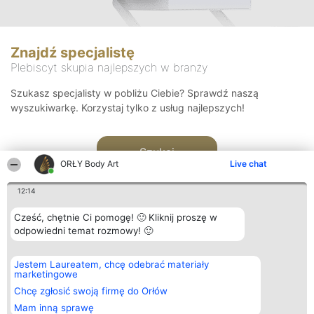
Znajdź specjalistę
Plebiscyt skupia najlepszych w branży
Szukasz specjalisty w pobliżu Ciebie? Sprawdź naszą
wyszukiwarkę. Korzystaj tylko z usług najlepszych!
Szukaj
ORŁY Body Art
Live chat
12:14
Cześć, chętnie Ci pomogę! 🙂 Kliknij proszę w
odpowiedni temat rozmowy! 🙂
Organizator plebiscytu
Plebiscyt
Kontakt
Jestem Laureatem, chcę odebrać materiały
Bright Side Solutions sp. z o.
Laureaci
Kontakt
marketingowe
o. sp. k.
Lista
ul. Ruska 22
wszystkich
Chcę zgłosić swoją firmę do Orłów
Wrocław 50-079
Laureatów
Mam inną sprawę
KRS 0000749100 | Regon
Zasady