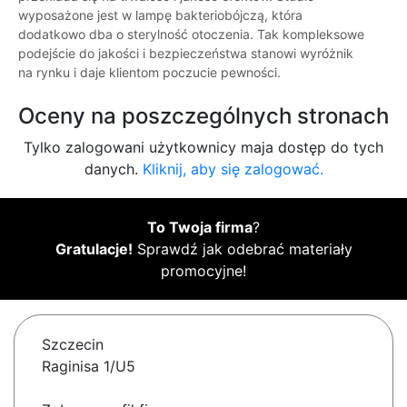
wyposażone jest w lampę bakteriobójczą, która
dodatkowo dba o sterylność otoczenia. Tak kompleksowe
podejście do jakości i bezpieczeństwa stanowi wyróżnik
na rynku i daje klientom poczucie pewności.
Oceny na poszczególnych stronach
Tylko zalogowani użytkownicy maja dostęp do tych
danych.
Kliknij, aby się zalogować.
To Twoja firma
?
Gratulacje!
Sprawdź jak odebrać materiały
promocyjne!
Szczecin
Raginisa 1/U5