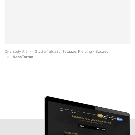
Orły Body Art
Studia Tatuażu, Tatuaże, Piercing - Szczecin
NanoTattoo