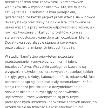
bezpieczeństwa oraz zapewnieniu komfortowych
warunków dla wszystkich klientów. Miejsce to łączy
sztukę tatuażu z indywidualnym podejściem,
gwarantując, że każdy projekt przekształca się w powód
do satysfakcji oraz dumy na długie lata. Oferowane są
usługi wsparcia przy wyborze odpowiedniego wzoru, jak
również tworzenie unikalnych projektów, które są
starannie dostosowywane do wizji i oczekiwań klienta.
Dodatkową specjalizację stanowią cover-upy,
pozwalające na zmianę istniejących tatuaży.
W studiu NanoTattoo priorytetem pozostaje
przestrzeganie rygorystycznych norm higieny i
bezpieczeństwa. Wszystkie zabiegi realizowane są
wyłącznie z użyciem jednorazowych akcesoriów, takich
jak igły, gryfy, dzioby, kubeczki do farb, rękawiczki, folie
ochronne na sprzęt oraz materiały opatrunkowe. Każda
stacja robocza jest dokładnie dezynfekowana po
obsłudze klienta, a zużyte igły są odpowiednio
utylizowane. Prace wykonywane są przy użyciu
profesjonalnych urządzeń i barwników znanych marek, co
przekłada się na trwałość i jakość efektów. Studio