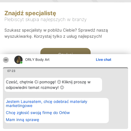
Znajdź specjalistę
Plebiscyt skupia najlepszych w branży
Szukasz specjalisty w pobliżu Ciebie? Sprawdź naszą
wyszukiwarkę. Korzystaj tylko z usług najlepszych!
Szukaj
ORŁY Body Art
Live chat
07:23
Cześć, chętnie Ci pomogę! 🙂 Kliknij proszę w
odpowiedni temat rozmowy! 🙂
Organizator plebiscytu
Plebiscyt
Kontakt
Jestem Laureatem, chcę odebrać materiały
Bright Side Solutions sp. z o.
Laureaci
Kontakt
marketingowe
o. sp. k.
Lista
ul. Ruska 22
wszystkich
Chcę zgłosić swoją firmę do Orłów
Wrocław 50-079
Laureatów
Mam inną sprawę
KRS 0000749100 | Regon
Zasady
381313360 | NIP 8943132676
Regulamin
+48 508 492 400
Polityka