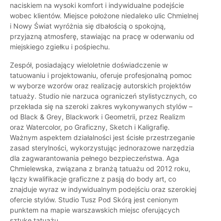
naciskiem na wysoki komfort i indywidualne podejście
wobec klientów. Miejsce położone niedaleko ulic Chmielnej
i Nowy Świat wyróżnia się dbałością o spokojną,
przyjazną atmosferę, stawiając na pracę w oderwaniu od
miejskiego zgiełku i pośpiechu.
Zespół, posiadający wieloletnie doświadczenie w
tatuowaniu i projektowaniu, oferuje profesjonalną pomoc
w wyborze wzorów oraz realizację autorskich projektów
tatuaży. Studio nie narzuca ograniczeń stylistycznych, co
przekłada się na szeroki zakres wykonywanych stylów –
od Black & Grey, Blackwork i Geometrii, przez Realizm
oraz Watercolor, po Graficzny, Sketch i Kaligrafię.
Ważnym aspektem działalności jest ścisłe przestrzeganie
zasad sterylności, wykorzystując jednorazowe narzędzia
dla zagwarantowania pełnego bezpieczeństwa. Aga
Chmielewska, związana z branżą tatuażu od 2012 roku,
łączy kwalifikacje graficzne z pasją do body art, co
znajduje wyraz w indywidualnym podejściu oraz szerokiej
ofercie stylów. Studio Tusz Pod Skórą jest cenionym
punktem na mapie warszawskich miejsc oferujących
sztukę tatuażu.