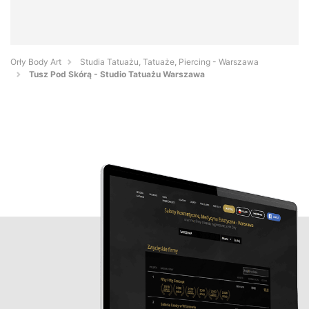
Orły Body Art
Studia Tatuażu, Tatuaże, Piercing - Warszawa
Tusz Pod Skórą - Studio Tatuażu Warszawa