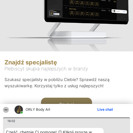
Znajdź specjalistę
Plebiscyt skupia najlepszych w branży
Szukasz specjalisty w pobliżu Ciebie? Sprawdź naszą
wyszukiwarkę. Korzystaj tylko z usług najlepszych!
Szukaj
ORŁY Body Art
Live chat
16:02
Cześć, chętnie Ci pomogę! 🙂 Kliknij proszę w