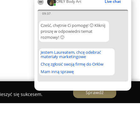
ORŁY Body Art
Live chat
09:37
Cześć, chętnie Ci pomogę! 🙂 Kliknij
proszę w odpowiedni temat
rozmowy! 🙂
Jestem Laureatem, chcę odebrać
materiały marketingowe
Chcę zgłosić swoją firmę do Orłów
Mam inną sprawę
Sprawdź
ieszyć się sukcesem.