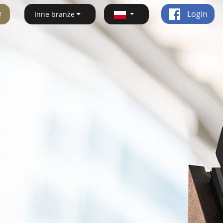
ę
Login
Inne branże