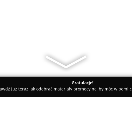
Gratulacje!
awdź już teraz jak odebrać materiały promocyjne, by móc w pełni c
 - Maków Podhalański
Talaga Tattoo Studio