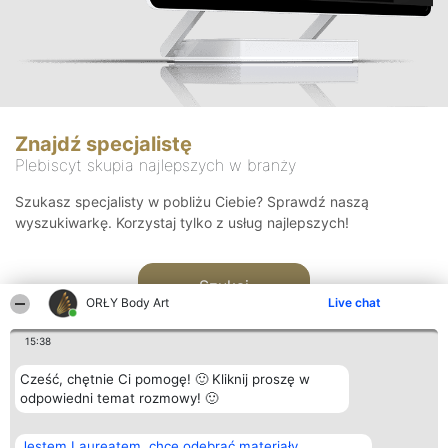
Znajdź specjalistę
Plebiscyt skupia najlepszych w branży
Szukasz specjalisty w pobliżu Ciebie? Sprawdź naszą
wyszukiwarkę. Korzystaj tylko z usług najlepszych!
Szukaj
ORŁY Body Art
Live chat
15:38
Cześć, chętnie Ci pomogę! 🙂 Kliknij proszę w
odpowiedni temat rozmowy! 🙂
Organizator plebiscytu
Plebiscyt
Kontakt
Jestem Laureatem, chcę odebrać materiały
Bright Side Solutions sp. z o.
Laureaci
Kontakt