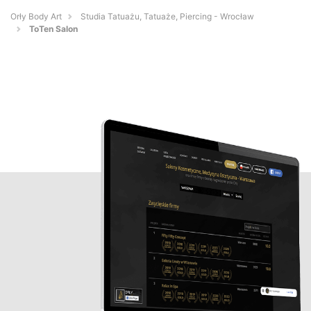
Orły Body Art
Studia Tatuażu, Tatuaże, Piercing - Wrocław
ToTen Salon