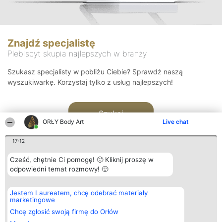
Znajdź specjalistę
Plebiscyt skupia najlepszych w branży
Szukasz specjalisty w pobliżu Ciebie? Sprawdź naszą
wyszukiwarkę. Korzystaj tylko z usług najlepszych!
Szukaj
ORŁY Body Art
Live chat
17:12
Cześć, chętnie Ci pomogę! 🙂 Kliknij proszę w
odpowiedni temat rozmowy! 🙂
Organizator plebiscytu
Plebiscyt
Kontakt
Jestem Laureatem, chcę odebrać materiały
Bright Side Solutions sp. z o.
Laureaci
Kontakt
marketingowe
o. sp. k.
Lista
ul. Ruska 22
wszystkich
Chcę zgłosić swoją firmę do Orłów
Wrocław 50-079
Laureatów