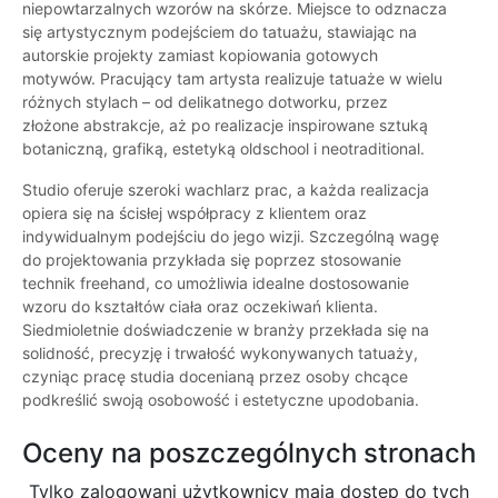
niepowtarzalnych wzorów na skórze. Miejsce to odznacza
się artystycznym podejściem do tatuażu, stawiając na
autorskie projekty zamiast kopiowania gotowych
motywów. Pracujący tam artysta realizuje tatuaże w wielu
różnych stylach – od delikatnego dotworku, przez
złożone abstrakcje, aż po realizacje inspirowane sztuką
botaniczną, grafiką, estetyką oldschool i neotraditional.
Studio oferuje szeroki wachlarz prac, a każda realizacja
opiera się na ścisłej współpracy z klientem oraz
indywidualnym podejściu do jego wizji. Szczególną wagę
do projektowania przykłada się poprzez stosowanie
technik freehand, co umożliwia idealne dostosowanie
wzoru do kształtów ciała oraz oczekiwań klienta.
Siedmioletnie doświadczenie w branży przekłada się na
solidność, precyzję i trwałość wykonywanych tatuaży,
czyniąc pracę studia docenianą przez osoby chcące
podkreślić swoją osobowość i estetyczne upodobania.
Oceny na poszczególnych stronach
Tylko zalogowani użytkownicy maja dostęp do tych