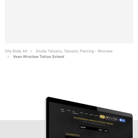
Orły Body Art
Studia Tatuażu, Tatuaże, Piercing - Wrocław
Vean Wroclaw Tattoo School