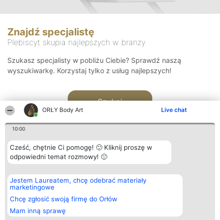
Znajdź specjalistę
Plebiscyt skupia najlepszych w branży
Szukasz specjalisty w pobliżu Ciebie? Sprawdź naszą
wyszukiwarkę. Korzystaj tylko z usług najlepszych!
Szukaj
ORŁY Body Art
Live chat
10:00
Cześć, chętnie Ci pomogę! 🙂 Kliknij proszę w
odpowiedni temat rozmowy! 🙂
Organizator plebiscytu
Plebiscyt
Kontakt
Jestem Laureatem, chcę odebrać materiały
Bright Side Solutions sp. z o.
Laureaci
Kontakt
marketingowe
o. sp. k.
Lista
ul. Ruska 22
wszystkich
Chcę zgłosić swoją firmę do Orłów
Wrocław 50-079
Laureatów
Mam inną sprawę
KRS 0000749100 | Regon
Zasady
381313360 | NIP 8943132676
Regulamin