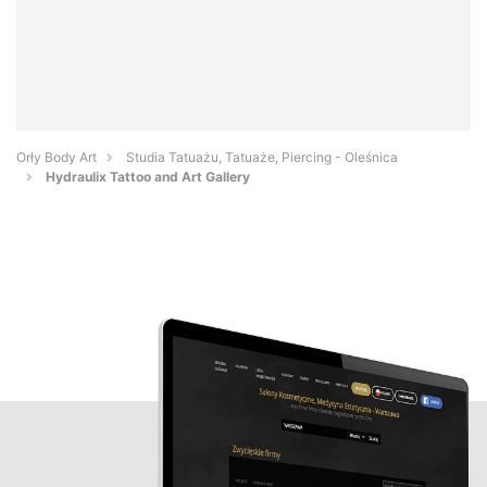
Orły Body Art
Studia Tatuażu, Tatuaże, Piercing - Oleśnica
Hydraulix Tattoo and Art Gallery