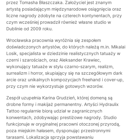
przez Tomasha Błaszczaka. Założyciel jest znanym
artystą posiadającym międzynarodowe osiągnięcia oraz
liczne nagrody zdobyte na czterech kontynentach, przy
czym wcześniej prowadził również własne studio w
Dublinie od 2009 roku.
Wrocławska pracownia wyróżnia się zespołem
doświadczonych artystów, do których należą m.in. Mikalai
Losik, specjalista w dziedzinie realistycznych tatuaży w
czerni i szarościach, oraz Aleksander Krawiec,
wykonujący tatuaże w stylu czarno-szarym, realizm,
surrealizm i horror, skupiający się na szczegółowym dark
arcie oraz unikalnych kompozycjach freehand i cover-up,
przy czym nie wykorzystuje gotowych wzorów.
Zespół uzupełnia Karina Grudzień, której domeną są
drobne formy i makijaż permanentny. Artyści Hydraulix
Tattoo regularnie biorą udział w zagranicznych
konwentach, zdobywając prestiżowe nagrody. Studio
funkcjonuje w oryginalnej pracowni otoczonej przyrodą,
poza miejskim hałasem, dysponując przestronnymi
tarasami. Lokalizacja sprzyja powstawaniu